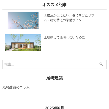
6
8
オススメ記事
月
月
7
1
日
6
工務店が伝えたい、春に向けたリフォー
」
日
」
ム・建て替えの準備ポイン ･･･
土地探しで後悔しないために
尾崎建築
尾崎建築のコラム
«
»
2025年6月