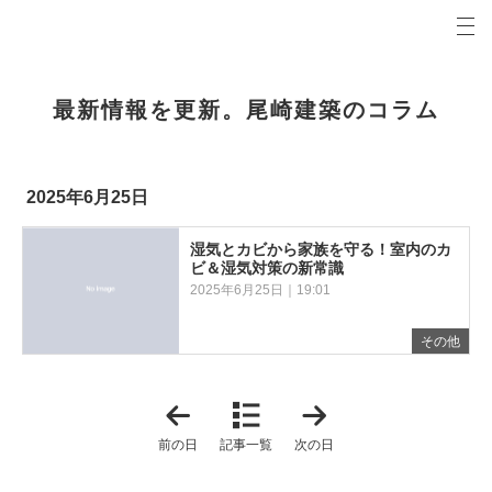
プロの目線からご提案。山形市・天童市・東根市の注文住宅・新築戸建てを手がける工務店なら当
尾崎建築コラム 山形市・天童市・東根市の新築・注文住宅・新築戸建てを手がける工務店
最新情報を更新。尾崎建築のコラム
2025年6月25日
湿気とカビから家族を守る！室内のカ
ビ＆湿気対策の新常識
2025年6月25日｜19:01
その他
「
「
2
2
0
0
前の日
記事一覧
次の日
2
2
5
5
年
年